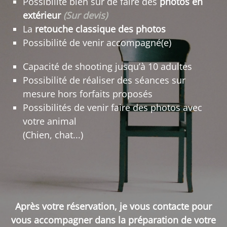
Possibilité bien sûr de faire des
photos en
extérieur
(Sur devis)
La
retouche classique des photos
Possibilité de venir accompagné(e)
Capacité de shooting jusqu’à 10 adultes
Possibilité de réaliser des séances sur
mesure hors forfaits proposés
Possibilités de venir faire des photos avec
votre animal
(Chien, chat...)
Après votre réservation, je vous contacte pour
vous accompagner dans la préparation de votre