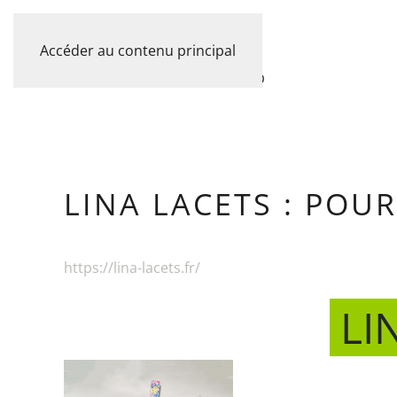
06 30 00 42 57
Accéder au contenu principal
ACCUEIL
PRESTATIONS
PORTFOLIO
LINA LACETS : POU
https://lina-lacets.fr/
LI