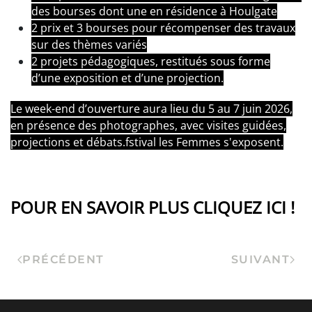
des bourses dont une en résidence à Houlgate
2 prix et 3 bourses pour récompenser des travaux
sur des thèmes variés
2 projets pédagogiques, restitués sous forme
d’une exposition et d’une projection.
Le week-end d’ouverture aura lieu du 5 au 7 juin 2026,
en présence des photographes, avec visites guidées,
projections et débats.fstival les Femmes s'exposent.
POUR EN SAVOIR PLUS CLIQUEZ ICI !
PRÉCÉDENT
SUIVANT