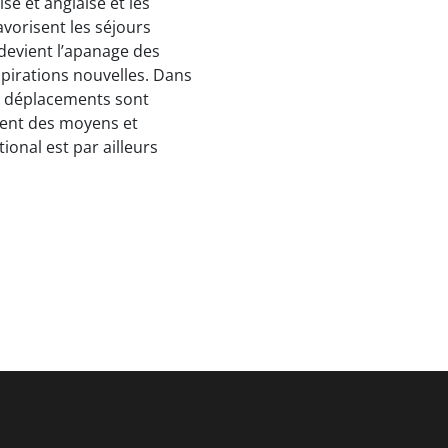
ise et anglaise et les
vorisent les séjours
 devient l’apanage des
nspirations nouvelles. Dans
es déplacements sont
ement des moyens et
onal est par ailleurs