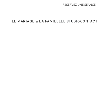
e Espigat Cancé I Photographe Corporate
RÉSERVEZ UNE SÉANCE
LE MARIAGE & LA FAMILLE
LE STUDIO
CONTACT