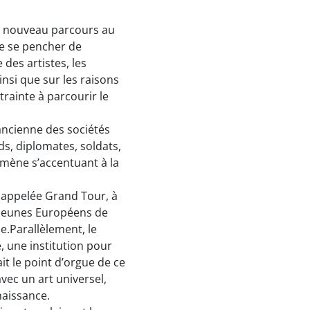
n nouveau parcours au
de se pencher de
des artistes, les
nsi que sur les raisons
rainte à parcourir le
ancienne des sociétés
s, diplomates, soldats,
omène s’accentuant à la
le appelée Grand Tour, à
x jeunes Européens de
lie.Parallèlement, le
, une institution pour
ait le point d’orgue de ce
avec un art universel,
naissance.